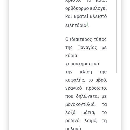
Χριστό. Το παιδί
ορθόκορμο ευλογεί
και κρατεί κλειστό
1
ειλητάριο
.
Ο ιδιαίτερος τύπος
της Παναγίας με
κύρια
χαρακτηριστικά
την κλίση της
κεφαλής, το αβρό,
νεανικό πρόσωπο,
που δηλώνεται με
μονοκοντυλιά, τα
λοξά μάτια, το
ραδινό λαιμό, τη
μαλακή