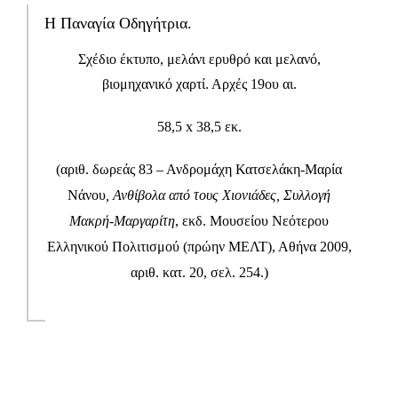
Πειραιάς
Η Παναγία Οδηγήτρια.
T: 216-9003-700
, F: 30 210 4296024,
E:
info@laskaridisfoundation.org
Σχέδιο έκτυπο, μελάνι ερυθρό και μελανό,
Credits
βιομηχανικό χαρτί. Αρχές 19ου αι.
META
58,5 x 38,5 εκ.
(αριθ. δωρεάς 83 – Ανδρομάχη Κατσελάκη-Μαρία
Σύνδεση
Νάνου
, Ανθίβολα από τους Χιονιάδες, Σ
υλλογή
Ροή καταχωρίσεων
Μακρή-Μαργαρίτη
, εκδ. Μουσείου Νεότερου
Ελληνικού Πολιτισμού (πρώην ΜΕΛΤ), Αθήνα 2009,
Ροή σχολίων
αριθ. κατ. 20, σελ. 254.
)
WordPress.org