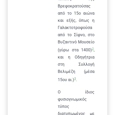
Βρεφοκρατούσας
από το 15ο αιώνα
και εξής, όπως η
Γαλακτοτροφούσα
από το Σίφνο, στο
Βυζαντινό Μουσείο
2
(γύρω στα 1400)
,
και η Οδηγήτρια
στη Συλλογή
Βελιμέζη (μέσα
3
15ου αι.)
.
Ο ίδιος
φυσιογνωμικός
τύπος
διατυπωμένος με