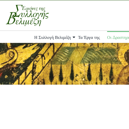
Skip
to
content
Η Συλλογή Βελιμέζη
Τα Έργα της
Οι Δραστηρι