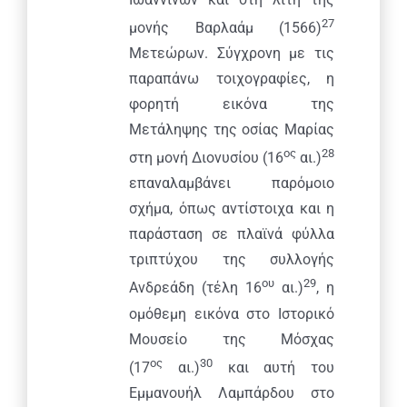
27
μονής Βαρλαάμ (1566)
Μετεώρων. Σύγχρονη με τις
παραπάνω τοιχογραφίες, η
φορητή εικόνα της
Μετάληψης της οσίας Μαρίας
ος
28
στη μονή Διονυσίου (16
αι.)
επαναλαμβάνει παρόμοιο
σχήμα, όπως αντίστοιχα και η
παράσταση σε πλαϊνά φύλλα
τριπτύχου της συλλογής
ου
29
Ανδρεάδη (τέλη 16
αι.)
, η
ομόθεμη εικόνα στο Ιστορικό
Μουσείο της Μόσχας
ος
30
(17
αι.)
και αυτή του
Εμμανουήλ Λαμπάρδου στο