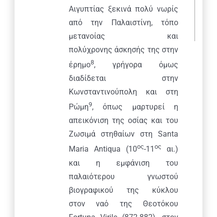
Αιγυπτίας ξεκινά πολύ νωρίς
από την Παλαιστίνη, τόπο
μετανοίας και
πολύχρονης άσκησής της στην
8
έρημο
, γρήγορα όμως
διαδίδεται στην
Κωνσταντινούπολη και στη
9
Ρώμη
, όπως μαρτυρεί η
απεικόνιση της οσίας και του
Ζωσιμά στηθαίων στη Santa
ος
ος
Maria Antiqua (10
-11
αι.)
και η εμφάνιση του
παλαιότερου γνωστού
βιογραφικού της κύκλου
στον ναό της Θεοτόκου