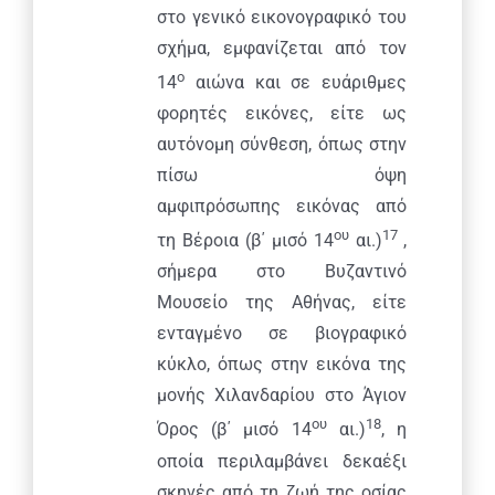
στο γενικό εικονογραφικό του
σχήμα, εμφανίζεται από τον
ο
14
αιώνα και σε ευάριθμες
φορητές εικόνες, είτε ως
αυτόνομη σύνθεση, όπως στην
πίσω όψη
αμφιπρόσωπης εικόνας από
ου
17
τη Βέροια (β΄ μισό 14
αι.)
,
σήμερα στο Βυζαντινό
Μουσείο της Αθήνας, είτε
ενταγμένο σε βιογραφικό
κύκλο, όπως στην εικόνα της
μονής Χιλανδαρίου στο Άγιον
ου
18
Όρος (β΄ μισό 14
αι.)
, η
οποία περιλαμβάνει δεκαέξι
σκηνές από τη ζωή της οσίας