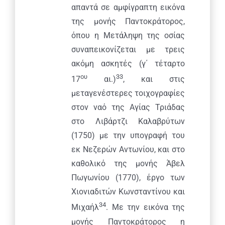
απαντά σε αμφίγραπτη εικόνα
Credits
της μονής Παντοκράτορος,
όπου η Μετάληψη της οσίας
META
συναπεικονίζεται με τρεις
ακόμη ασκητές (γ΄ τέταρτο
Σύνδεση
ου
33
17
αι.)
, και στις
Ροή καταχωρίσεων
μεταγενέστερες τοιχογραφίες
στον ναό της Αγίας Τριάδας
Ροή σχολίων
στο Λιβάρτζι Καλαβρύτων
(1750) με την υπογραφή του
WordPress.org
εκ Νεζερών Αντωνίου, και στο
καθολικό της μονής Άβελ
Πωγωνίου (1770), έργο των
Χιονιαδιτών Κωνσταντίνου και
34
Μιχαήλ
. Με την εικόνα της
© Copyright 2024
Pavla S.A.
| All Rights Reserved
μονής Παντοκράτορος η