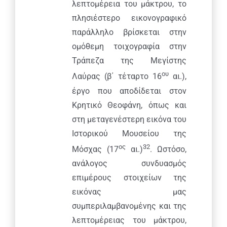
λεπτομέρεια του μάκτρου, το
πλησιέστερο εικονογραφικό
παράλληλο βρίσκεται στην
ομόθεμη τοιχογραφία στην
Τράπεζα της Μεγίστης
ου
Λαύρας (β΄ τέταρτο 16
αι.),
έργο που αποδίδεται στον
Κρητικό Θεοφάνη, όπως και
στη μεταγενέστερη εικόνα του
Ιστορικού Μουσείου της
ος
32
Μόσχας (17
αι.)
. Ωστόσο,
ανάλογος συνδυασμός
επιμέρους στοιχείων της
Πραξιτέλους 169 & Μπουμπουλίνας, 185 35
εικόνας μας
Πειραιάς
συμπεριλαμβανομένης και της
T: 216-9003-700
, F: 30 210 4296024,
E:
λεπτομέρειας του μάκτρου,
info@laskaridisfoundation.org