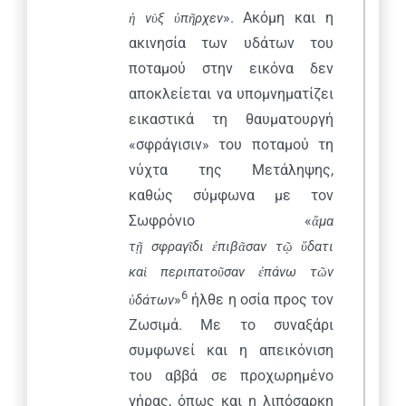
». Ακόμη και η
ἡ
ν
ὺ
ξ
ὑ
π
ῆ
ρχεν
ακινησία των υδάτων του
ποταμού στην εικόνα δεν
αποκλείεται να υπομνηματίζει
εικαστικά τη θαυματουργή
«σφράγισιν» του ποταμού τη
νύχτα της Μετάληψης,
καθώς σύμφωνα με τον
Σωφρόνιο «
ἅ
μα
τ
ῇ
σφραγ
ῖ
δι
ἐ
πιβ
ᾶ
σαν
τ
ῷ
ὕ
δατι
κα
ὶ
περιπατο
ῦ
σαν
ἐ
πάνω τ
ῶ
ν
6
»
ήλθε η οσία προς τον
ὑ
δάτων
Ζωσιμά. Με το συναξάρι
συμφωνεί και η απεικόνιση
του αββά σε προχωρημένο
γήρας, όπως και η λιπόσαρκη