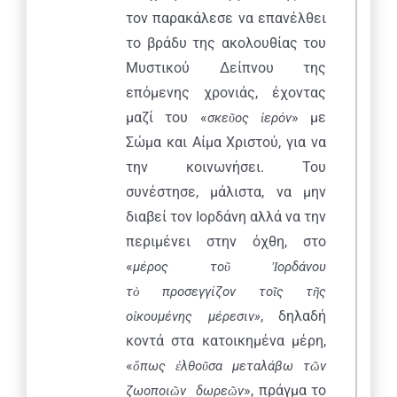
τον παρακάλεσε να επανέλθει
το βράδυ της ακολουθίας του
Μυστικού Δείπνου της
επόμενης χρονιάς, έχοντας
μαζί του «
» με
σκε
ῦ
ος
ἱ
ερόν
Σώμα και Αίμα Χριστού, για να
την κοινωνήσει. Του
συνέστησε, μάλιστα, να μην
διαβεί τον Ιορδάνη αλλά να την
περιμένει στην όχθη, στο
«
μέρος το
ῦ
Ἰ
ορδάνου
τ
ὸ
προσεγγίζον το
ῖ
ς τ
ῆ
ς
, δηλαδή
ο
ἰ
κουμένης μέρεσιν»
κοντά στα κατοικημένα μέρη,
«
ὅ
πως
ἐ
λθο
ῦ
σα μεταλάβω τ
ῶ
ν
», πράγμα το
ζωοποι
ῶ
ν δωρε
ῶ
ν