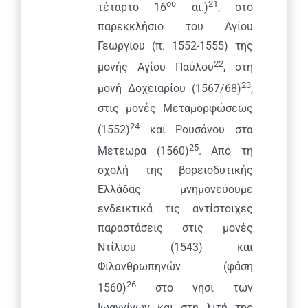
ου
21
τέταρτο 16
αι.)
, στο
παρεκκλήσιο του Αγίου
Γεωργίου (π. 1552-1555) της
22
μονής Αγίου Παύλου
, στη
23
μονή Δοχειαρίου (1567/68)
,
στις μονές Μεταμορφώσεως
24
(1552)
και Ρουσάνου στα
25
Μετέωρα (1560)
. Από τη
σχολή της βορειοδυτικής
Ελλάδας μνημονεύουμε
ενδεικτικά τις αντίστοιχες
παραστάσεις στις μονές
Ντίλιου (1543) και
Φιλανθρωπηνών (φάση
26
1560)
στο νησί των
Ιωαννίνων και στη λιτή της