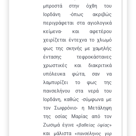
μπροστά στην όχθη του
Ιορδάνη -όπως ακριβώς
περιγράφεται στα αγιολογικά
κείμενα- και αφετέρου
χειρίζεται έντεχνα το χλωμό
φως της σκηνής με χαμηλής
έντασης τεφροκάστανες
χρωστικές και διακριτικά
υπόλευκα φώτα, σαν να
λαμπυρίζει το φως της
πανσελήνου στα νερά του
Ιορδάνη, καθώς -σύμφωνα με
τον Σωφρόνιο- η Μετάληψη
της οσίας Μαρίας από τον
Ζωσιμά έγινε «
»
βαθείας
ὀ
ψίας
και μάλιστα «
πανσέληνος γ
ὰ
ρ