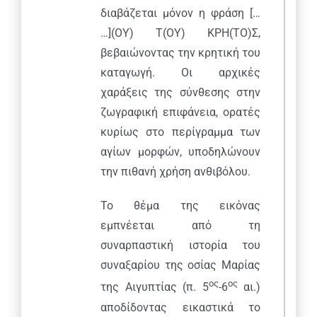
διαβάζεται μόνον η φράση […
…](ΟΥ) Τ(ΟΥ) ΚΡΗ(ΤΟ)Σ,
βεβαιώνοντας την κρητική του
καταγωγή. Οι αρχικές
χαράξεις της σύνθεσης στην
ζωγραφική επιφάνεια, ορατές
κυρίως στο περίγραμμα των
αγίων μορφών, υποδηλώνουν
την πιθανή χρήση ανθιβόλου.
Το θέμα της εικόνας
εμπνέεται από τη
συναρπαστική ιστορία του
συναξαρίου της οσίας Μαρίας
ος
ος
της Αιγυπτίας (π. 5
-6
αι.)
αποδίδοντας εικαστικά το