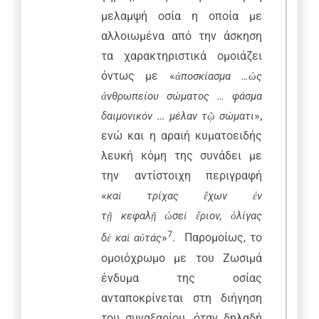
μελαμψή οσία η οποία με
αλλοιωμένα από την άσκηση
τα χαρακτηριστικά ομοιάζει
όντως με «
ἀ
ποσκίασμα …
ὡ
ς
ἀ
νθρωπείου σώματος …
φάσμα
…
»,
δαιμονικόν
μέλαν τ
ῷ
σώματι
ενώ και η αραιή κυματοειδής
λευκή κόμη της συνάδει με
την αντίστοιχη περιγραφή
«
κα
ὶ
τρίχας
ἔ
χων
ἐ
ν
τ
ῇ
κεφαλ
ῇ
ὡ
σε
ὶ
ἔ
ριον,
ὀ
λίγας
7
»
. Παρομοίως, το
δ
ὲ
κα
ὶ
α
ὐ
τάς
ομοιόχρωμο με του Ζωσιμά
ένδυμα της οσίας
ανταποκρίνεται στη διήγηση
του συναξαρίου, όταν δηλαδή