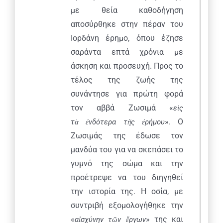
με θεία καθοδήγηση
αποσύρθηκε στην πέραν του
Ιορδάνη έρημο, όπου έζησε
σαράντα επτά χρόνια με
άσκηση και προσευχή. Προς το
τέλος της ζωής της
συνάντησε για πρώτη φορά
τον αββά Ζωσιμά «
ε
ἰ
ς
». Ο
τ
ὰ
ἐ
νδότερα τ
ῆ
ς
ἐ
ρήμου
Ζωσιμάς της έδωσε τον
μανδύα του για να σκεπάσει το
γυμνό της σώμα και την
προέτρεψε να του διηγηθεί
την ιστορία της. Η οσία, με
συντριβή εξομολογήθηκε την
«
» της και
α
ἰ
σχύνην τ
ῶ
ν
ἔ
ργων