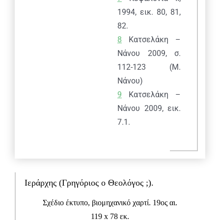
1994, εικ. 80, 81,
82.
8
Κατσελάκη –
Νάνου 2009, σ.
112-123 (Μ.
Νάνου)
9
Κατσελάκη –
Νάνου 2009, εικ.
7.1.
Πραξιτέλους 169 & Μπουμπουλίνας, 185 35
Πειραιάς
Ιεράρχης (Γρηγόριος ο Θεολόγος ;).
T: 216-9003-700
, F: 30 210 4296024,
E:
info@laskaridisfoundation.org
Σχέδιο έκτυπο, βιομηχανικό χαρτί. 19ος αι.
Credits
119 x 78 εκ.