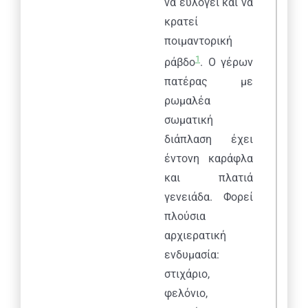
να ευλογεί και να
κρατεί
ποιμαντορική
1
ράβδο
. Ο γέρων
πατέρας με
ρωμαλέα
σωματική
διάπλαση έχει
έντονη καράφλα
και πλατιά
γενειάδα. Φορεί
πλούσια
αρχιερατική
ενδυμασία:
στιχάριο,
φελόνιο,