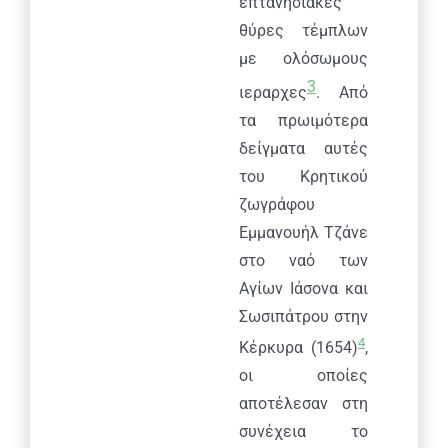
επτανησιακές
θύρες τέμπλων
με ολόσωμους
3
ιεραρχες
. Από
τα πρωιμότερα
δείγματα αυτές
του Κρητικού
ζωγράφου
Εμμανουήλ Τζάνε
στο ναό των
Αγίων Ιάσονα και
Σωσιπάτρου στην
4
Κέρκυρα (1654)
,
οι οποίες
αποτέλεσαν στη
συνέχεια το