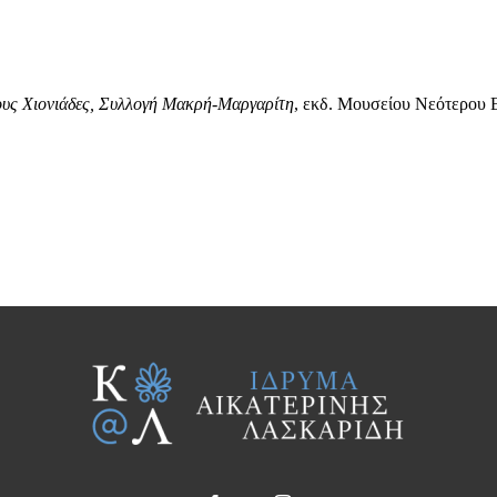
φαινόμενα (χάλαζα, 
ως κεφαλές αγγέλων 
καρποφόρα δένδρα, ζώ
την άβυσσο και δρ
ους Χιονιάδες, Σ
υλλογή Μακρή-Μαργαρίτη
,
εκδ. Μουσείου Νεότερου 
φυτικού και ζωικού β
Οι Αίνοι (Ψαλμ. 148-1
εσχατολογικό περιε
Δαβίδ, κατά τη βυζα
μνημειακή τέχνη εμ
αιώνα και εξής εμπ
καθιερώνεται στο 
γνωρίζει ευρεία διάδ
βαλκανικό χώρο και τ
Στο σχέδιό μας απε