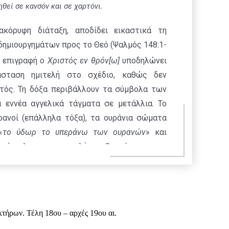
θεί σε κανσόν και σε χαρτόνι.
κόρυφη διάταξη, αποδίδει εικαστικά τη
δημιουργημάτων προς το Θεό (Ψαλμός 148:1-
ε επιγραφή
ο Χριστός εν θρόν[ω]
υποδηλώνει
άσταση ημιτελή στο σχέδιο, καθώς δεν
στός. Τη δόξα περιβάλλουν τα σύμβολα των
 εννέα αγγελικά τάγματα σε μετάλλια. Το
ρανοί (επάλληλα τόξα), τα ουράνια σώματα
«
το ύδωρ το υπεράνω των ουρανών
» και
 άγγελοι με επικεφαλής τη Θεοτόκο και τον
μο. Ακολουθούν σε κατακόρυφη συμμετρική
ων Αποστόλων και των Ιεραρχών, των οσίων
βασιλέων και «
πάντων των λαών της γης
»
ς πρεσβυτέρους. Στο μεσαίο χώρο της
κτήρων. Τέλη 18ου – αρχές 19ου αι.
 τη Θεοφάνεια, απεικονίζονται τα φυσικά