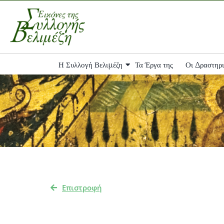
Skip
to
content
Η Συλλογή Βελιμέζη
Τα Έργα της
Οι Δραστηρι
Επιστροφή