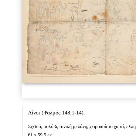
Αίνοι (Ψαλμός 148.1-14).
Σχέδιο, μολύβι, σινική μελάνη, χειροποίητο χαρτί, ελ
61 x 59,5 εκ.