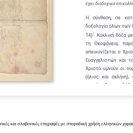
έχει διαδοχικά επικολλη
Η σύνθεση, σε κατα
δοξολογία όλων των 
1
14)
. Κυκλική δόξα μ
τη Θεοφάνεια, παρ
απεικονίζεται ο Χρι
Ευαγγελιστών και τα
Χριστό υμνούν οι ου
(ήλιος και σελήνη), 
εκατέρωθεν της δόξας
άγιο Ιωάννη Πρόδρο
διάταξη οι ομάδες τ
και των νέων, των 
απέναντι από του
ληνικές και σλαβονικές επιγραφές με σποραδική χρήση ελληνικών χαρα
σύνθεσης, κάτω από