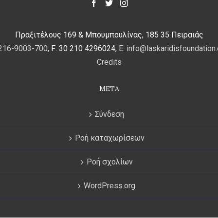
συνολική εικονογραφ
ανάλογες ρωσικές εικ
ου
5
μισό 15
αι.)
, καθώ
Πραξιτέλους 169 & Μπουμπουλίνας, 185 35 Πειραιάς
Μονή Χιλανδαρίου (
 216-9003-700
, F: 30 210 4296024,
E: info@laskaridisfoundation.
φυσικών φαινομέν
Credits
απουσιάζουν από τα 
στο Χιλανδάρι και κα
META
7
19ο αιώνα
.
Σύνδεση
Ο άγνωστος δημιουργ
Ροή καταχωρίσεων
και εκλεκτική διάθε
σε ρωσικά έργα και σ
Ροή σχολίων
Εξάλλου, οι διπλέ
υποδηλώνουν μετακιν
WordPress.org
και την τέχνη των ο
ευρύτερου χώρου τ