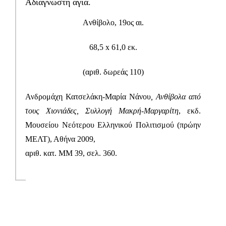
Αδιάγνωστη αγία.
T: 216-9003-700
, F: 30 210 4296024,
E:
A
νθίβολο, 19ος αι.
info@laskaridisfoundation.org
Credits
68,5
x
61,0 εκ.
META
(αριθ. δωρεάς 110
)
Σύνδεση
Ανδρομάχη Κατσελάκη-Μαρία Νάνου
, Ανθίβολα από
τους Χιονιάδες, Σ
υλλογή Μακρή-Μαργαρίτη
,
εκδ.
Ροή καταχωρίσεων
Μουσείου Νεότερου Ελληνικού Πολιτισμού (πρώην
ΜΕΛΤ),
Αθήνα 2009,
Ροή σχολίων
αριθ. κατ. ΜΜ 39, σελ. 360.
WordPress.org