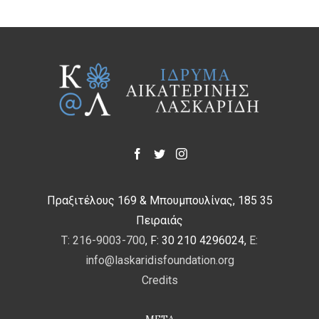
εικονίζεται κάτω
από τόξο
ζωγραφιστό που
στηρίζουν μικροί
κιονίσκοι, οι
οποίοι μιμούνται
πρασινωπό
μάρμαρο με τα
νερά του. Ανάμεσα
στα τόξα
ζωγραφιστό
Πραξιτέλους 169 & Μπουμπουλίνας, 185 35
ανθικό κόσμημα.
Πειραιάς
Οι απόστολοι
T: 216-9003-700
, F: 30 210 4296024,
E:
παριστάνονται
info@laskaridisfoundation.org
επάνω σε κάμπο
Credits
δίχρωμο: στο
META