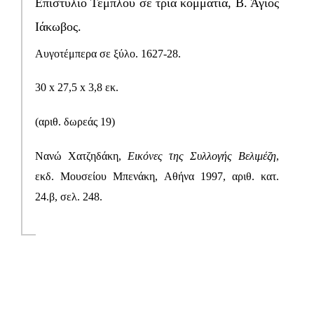
Επιστύλιο Τέμπλου σε τρία κομμάτια, Β. Άγιος
ΑΡΙΘ. ΔΩΡ. 19
Ιάκωβος.
Τρία τμήματα από
Αυγοτέμπερα σε ξύλο. 1627-28.
ενιαίο επιστύλιο
τέμπλου σε
30 x 27,5 x 3,8 εκ.
μονοκόμματη
σανίδα με τη
(αριθ. δωρεάς 19
)
Μεγάλη Δέηση·
Νανώ Χατζηδάκη,
Εικόνες της Συλλογής Βελιμέζη
,
σώζονται μόνον
εκδ. Μουσείου Μπενάκη, Αθήνα 1997, αριθ. κατ.
οι μορφές του
Χριστού και τριών
24.β, σελ. 248.
αποστόλων, του
Ιακώβου, του
Λουκά και του
Σίμωνα, έως τη
μέση. Κάθε μορφή