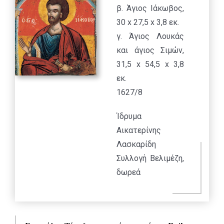
β. Άγιος Ιάκωβος,
30 x 27,5 x 3,8 εκ.
γ. Άγιος Λουκάς
και άγιος Σιμών,
31,5 x 54,5 x 3,8
εκ.
1627/8
Ίδρυμα
Αικατερίνης
Λασκαρίδη
Συλλογή Βελιμέζη,
δωρεά
οικογενειών
Μαργαρίτη και
Μακρή